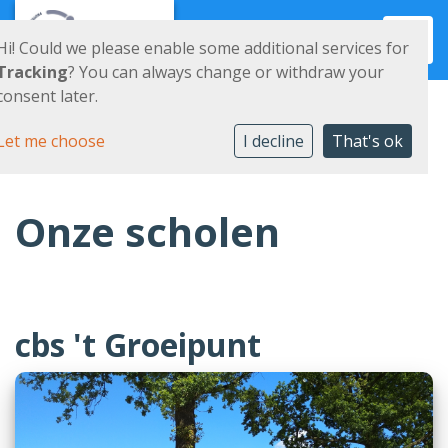
Toggl
Hi! Could we please enable some additional services for
Tracking
? You can always change or withdraw your
consent later.
Let me choose
I decline
That's ok
Onze scholen
cbs 't Groeipunt